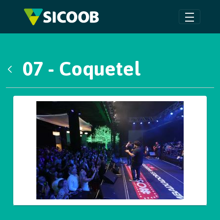
Pular para o Conteúdo principal
07 - Coquetel
Voltar
Galeria de Mídias