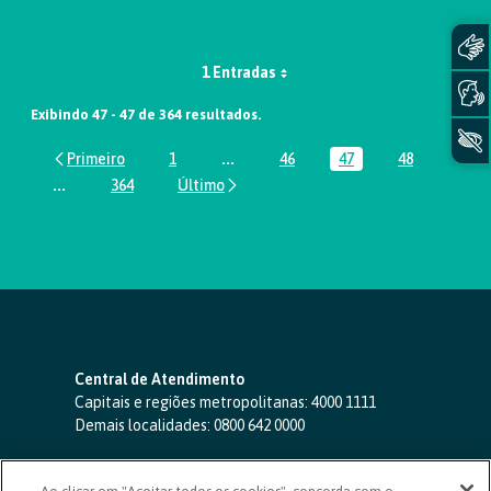
1 Entradas
Exibindo 47 - 47 de 364 resultados.
1
...
46
47
48
Página
Páginas intermediárias Usar ABA par
Página
Página
Página
...
364
Páginas intermediárias Usar ABA para navegar.
Página
Central de Atendimento
Capitais e regiões metropolitanas:
4000 1111
Demais localidades:
0800 642 0000
SAC 24 horas
-
0800 724 4420