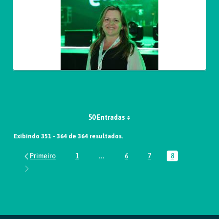
50 Entradas
Exibindo 351 - 364 de 364 resultados.
1
...
6
7
8
Página
Páginas intermediárias Usar ABA par
Página
Página
Página