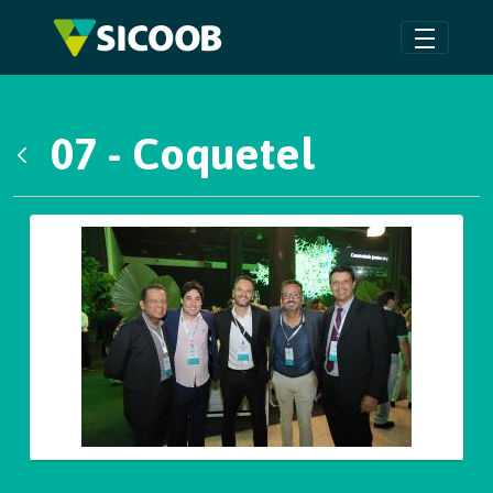
Pular para o Conteúdo principal
07 - Coquetel
Voltar
Galeria de Mídias