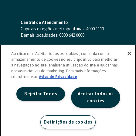
Central de Atendimento
Capitais e regiões metropolitanas:
4000 1111
Demais localidades:
0800 642 0000
SAC 24 horas
-
0800 724 4420
Ao clicar em "Aceitar todos os cookies", concorda com o
Ouvidoria
armazenamento de cookies no seu dispositivo para melhorar
0800 725 0996
(de segunda a sexta, das 8h às 20h)
a navegação no site, analisar a utilização do site e ajudar nas
ouvidoriasicoob.com.br
nossas iniciativas de marketing. Para mais informações,
consulte nosso
Deficientes auditivos ou de fala
Aviso de Privacidade
-
0800 940 0458
(de segunda a sexta, das 8h às 20h)
Rejeitar Todos
Aceitar todos os
cookies
Definições de cookies