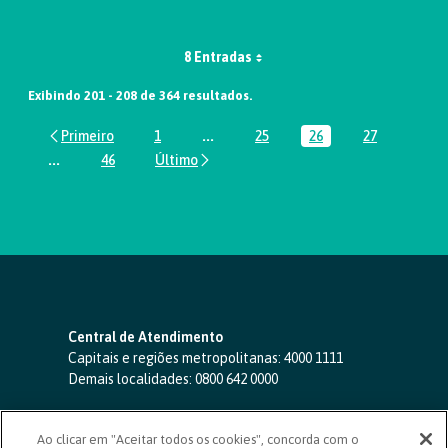
8 Entradas
Exibindo 201 - 208 de 364 resultados.
1
...
25
26
27
Página
Páginas intermediárias Usar ABA par
Página
Página
Página
...
46
Páginas intermediárias Usar ABA para navegar.
Página
Central de Atendimento
Capitais e regiões metropolitanas:
4000 1111
Demais localidades:
0800 642 0000
SAC 24 horas
-
0800 724 4420
Ao clicar em "Aceitar todos os cookies", concorda com o