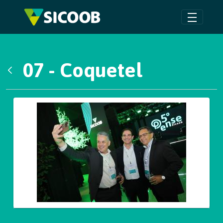
Pular para o Conteúdo principal
07 - Coquetel
Voltar
Galeria de Mídias