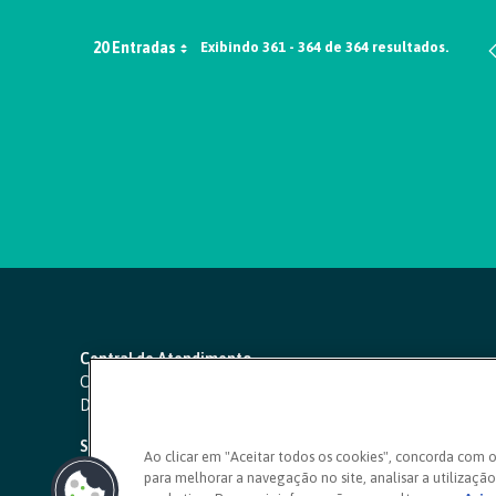
20 Entradas
Exibindo 361 - 364 de 364 resultados.
Central de Atendimento
Capitais e regiões metropolitanas:
4000 1111
Demais localidades:
0800 642 0000
SAC 24 horas
-
0800 724 4420
Ao clicar em "Aceitar todos os cookies", concorda com 
para melhorar a navegação no site, analisar a utilização 
Ouvidoria