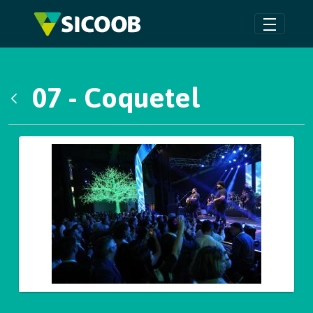
Pular para o Conteúdo principal
07 - Coquetel
Voltar
Galeria de Mídias