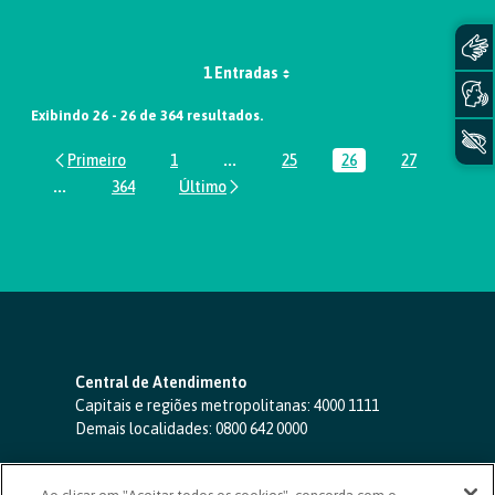
1 Entradas
Exibindo 26 - 26 de 364 resultados.
1
...
25
26
27
Página
Páginas intermediárias Usar ABA par
Página
Página
Página
...
364
Páginas intermediárias Usar ABA para navegar.
Página
Central de Atendimento
Capitais e regiões metropolitanas:
4000 1111
Demais localidades:
0800 642 0000
SAC 24 horas
-
0800 724 4420