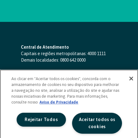
Central de Atendimento
Capitais e regiões metropolitanas:
4000 1111
Demais localidades:
0800 642 0000
SAC 24 horas
-
0800 724 4420
Ao clicar em "Aceitar todos os cookies", concorda com o
Ouvidoria
armazenamento de cookies no seu dispositivo para melhorar
0800 725 0996
(de segunda a sexta, das 8h às 20h)
a navegação no site, analisar a utilização do site e ajudar nas
ouvidoriasicoob.com.br
nossas iniciativas de marketing. Para mais informações,
consulte nosso
Deficientes auditivos ou de fala
Aviso de Privacidade
-
0800 940 0458
(de segunda a sexta, das 8h às 20h)
Rejeitar Todos
Aceitar todos os
cookies