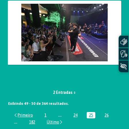
2 Entradas
Exibindo 49 - 50 de 364 resultados.
1
...
24
25
26
Página
Páginas intermediárias Usar ABA par
Página
Página
Página
...
182
Páginas intermediárias Usar ABA para navegar.
Página