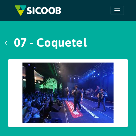
Pular para o Conteúdo principal
07 - Coquetel
Voltar
Galeria de Mídias