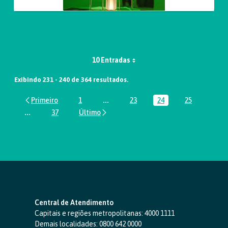
10 Entradas
Exibindo 231 - 240 de 364 resultados.
1
...
23
24
25
Página
Páginas intermediárias Usar ABA par
Página
Página
Página
...
37
Páginas intermediárias Usar ABA para navegar.
Página
Central de Atendimento
Capitais e regiões metropolitanas:
4000 1111
Demais localidades:
0800 642 0000