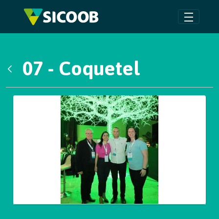
Pular para o Conteúdo principal
07 - Coquetel
Voltar
Galeria de Mídias