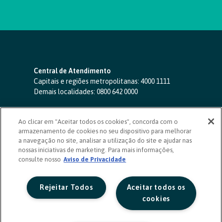
Central de Atendimento
Capitais e regiões metropolitanas:
4000 1111
Demais localidades:
0800 642 0000
SAC 24 horas
-
0800 724 4420
Ao clicar em "Aceitar todos os cookies", concorda com o
Ouvidoria
armazenamento de cookies no seu dispositivo para melhorar
0800 725 0996
(de segunda a sexta, das 8h às 20h)
a navegação no site, analisar a utilização do site e ajudar nas
ouvidoriasicoob.com.br
nossas iniciativas de marketing. Para mais informações,
consulte nosso
Deficientes auditivos ou de fala
Aviso de Privacidade
-
0800 940 0458
(de segunda a sexta, das 8h às 20h)
Rejeitar Todos
Aceitar todos os
cookies