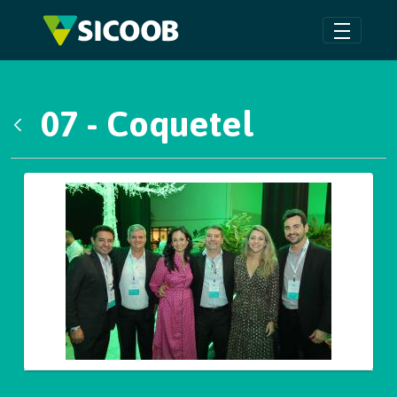
Pular para o Conteúdo principal
07 - Coquetel
Voltar
Galeria de Mídias