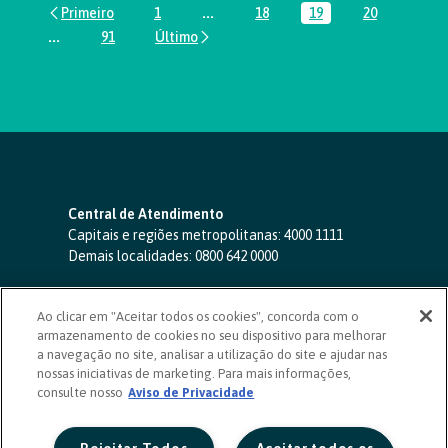
1
...
18
19
20
Página
Páginas intermediárias Usar ABA par
Página
Página
Página
...
91
Páginas intermediárias Usar ABA para navegar.
Página
Central de Atendimento
Capitais e regiões metropolitanas:
4000 1111
Demais localidades:
0800 642 0000
SAC 24 horas
-
0800 724 4420
Ao clicar em "Aceitar todos os cookies", concorda com o
Ouvidoria
armazenamento de cookies no seu dispositivo para melhorar
0800 725 0996
(de segunda a sexta, das 8h às 20h)
a navegação no site, analisar a utilização do site e ajudar nas
ouvidoriasicoob.com.br
nossas iniciativas de marketing. Para mais informações,
consulte nosso
Deficientes auditivos ou de fala
Aviso de Privacidade
-
0800 940 0458
(de segunda a sexta, das 8h às 20h)