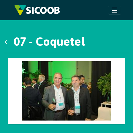
Pular para o Conteúdo principal
07 - Coquetel
Voltar
Galeria de Mídias