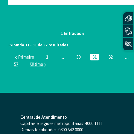
1 Entradas
Exibindo 31 - 31 de 57 resultados.
1
...
30
31
32
...
Página
Páginas intermediárias Usar ABA par
Página
Página
Página
Pág
57
Página
Central de Atendimento
Capitais e regiões metropolitanas:
4000 1111
Demais localidades:
0800 642 0000