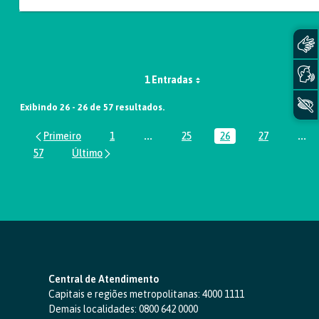
1 Entradas
Exibindo 26 - 26 de 57 resultados.
1
...
25
26
27
...
Página
Páginas intermediárias Usar ABA par
Página
Página
Página
Pág
57
Página
Central de Atendimento
Capitais e regiões metropolitanas:
4000 1111
Demais localidades:
0800 642 0000