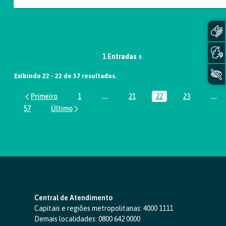
1 Entradas
Exibindo 22 - 22 de 57 resultados.
1
...
21
22
23
...
Página
Páginas intermediárias Usar ABA par
Página
Página
Página
Pág
57
Página
Central de Atendimento
Capitais e regiões metropolitanas:
4000 1111
Demais localidades:
0800 642 0000