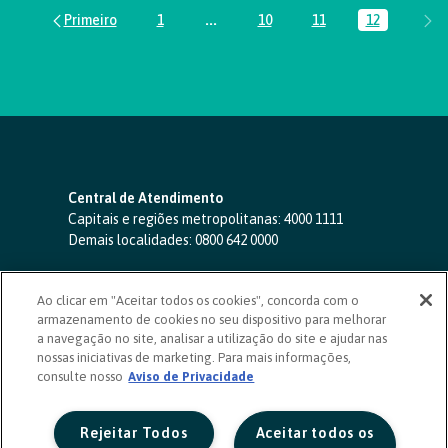
1
...
10
11
12
Página
Páginas intermediárias Usar ABA par
Página
Página
Página
Central de Atendimento
Capitais e regiões metropolitanas:
4000 1111
Demais localidades:
0800 642 0000
SAC 24 horas
-
0800 724 4420
Ao clicar em "Aceitar todos os cookies", concorda com o
Ouvidoria
armazenamento de cookies no seu dispositivo para melhorar
0800 725 0996
(de segunda a sexta, das 8h às 20h)
a navegação no site, analisar a utilização do site e ajudar nas
ouvidoriasicoob.com.br
nossas iniciativas de marketing. Para mais informações,
consulte nosso
Deficientes auditivos ou de fala
Aviso de Privacidade
-
0800 940 0458
(de segunda a sexta, das 8h às 20h)
Rejeitar Todos
Aceitar todos os