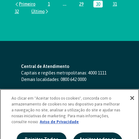
1
...
29
30
31
Página
Páginas intermediárias Usar ABA par
Página
Página
Página
32
Página
Central de Atendimento
Capitais e regiões metropolitanas:
4000 1111
Demais localidades:
0800 642 0000
SAC 24 horas
-
0800 724 4420
Ao clicar em "Aceitar todos os cookies", concorda com o
Ouvidoria
armazenamento de cookies no seu dispositivo para melhorar
0800 725 0996
(de segunda a sexta, das 8h às 20h)
a navegação no site, analisar a utilização do site e ajudar nas
ouvidoriasicoob.com.br
nossas iniciativas de marketing. Para mais informações,
consulte nosso
Deficientes auditivos ou de fala
Aviso de Privacidade
-
0800 940 0458
(de segunda a sexta, das 8h às 20h)