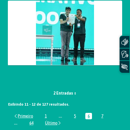
2 Entradas
Exibindo 11 - 12 de 127 resultados.
1
...
5
6
7
Página
Páginas intermediárias Usar ABA par
Página
Página
Página
...
64
Páginas intermediárias Usar ABA para navegar.
Página