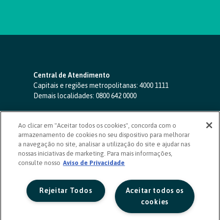
Central de Atendimento
Capitais e regiões metropolitanas:
4000 1111
Demais localidades:
0800 642 0000
SAC 24 horas
-
0800 724 4420
Ao clicar em "Aceitar todos os cookies", concorda com o
Ouvidoria
armazenamento de cookies no seu dispositivo para melhorar
0800 725 0996
(de segunda a sexta, das 8h às 20h)
a navegação no site, analisar a utilização do site e ajudar nas
ouvidoriasicoob.com.br
nossas iniciativas de marketing. Para mais informações,
consulte nosso
Deficientes auditivos ou de fala
Aviso de Privacidade
-
0800 940 0458
(de segunda a sexta, das 8h às 20h)
Rejeitar Todos
Aceitar todos os
cookies