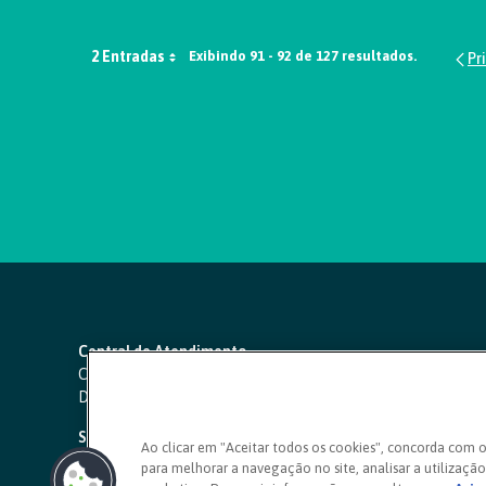
2 Entradas
Exibindo 91 - 92 de 127 resultados.
Central de Atendimento
Capitais e regiões metropolitanas:
4000 1111
Demais localidades:
0800 642 0000
SAC 24 horas
-
0800 724 4420
Ao clicar em "Aceitar todos os cookies", concorda com 
para melhorar a navegação no site, analisar a utilização 
Ouvidoria