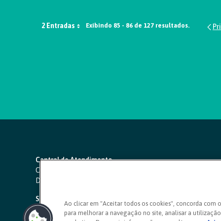
2 Entradas
Exibindo 85 - 86 de 127 resultados.
Central de Atendimento
Capitais e regiões metropolitanas:
4000 1111
Demais localidades:
0800 642 0000
SAC 24 horas
-
0800 724 4420
Ao clicar em "Aceitar todos os cookies", concorda com 
para melhorar a navegação no site, analisar a utilização 
Ouvidoria