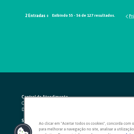
2 Entradas
Exibindo 55 - 56 de 127 resultados.
Central de Atendimento
Capitais e regiões metropolitanas:
4000 1111
Demais localidades:
0800 642 0000
SAC 24 horas
-
0800 724 4420
Ao clicar em "Aceitar todos os cookies", concorda com 
para melhorar a navegação no site, analisar a utilização 
Ouvidoria