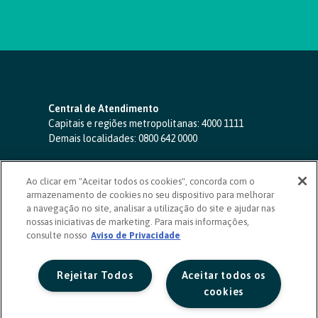
Central de Atendimento
Capitais e regiões metropolitanas:
4000 1111
Demais localidades:
0800 642 0000
SAC 24 horas
-
0800 724 4420
Ao clicar em "Aceitar todos os cookies", concorda com o
Ouvidoria
armazenamento de cookies no seu dispositivo para melhorar
0800 725 0996
(de segunda a sexta, das 8h às 20h)
a navegação no site, analisar a utilização do site e ajudar nas
ouvidoriasicoob.com.br
nossas iniciativas de marketing. Para mais informações,
consulte nosso
Deficientes auditivos ou de fala
Aviso de Privacidade
-
0800 940 0458
(de segunda a sexta, das 8h às 20h)
Rejeitar Todos
Aceitar todos os
cookies