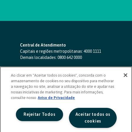
Central de Atendimento
Capitais e regiões metropolitanas:
4000 1111
Demais localidades:
0800 642 0000
SAC 24 horas
-
0800 724 4420
Ao clicar em "Aceitar todos os cookies", concorda com o
Ouvidoria
armazenamento de cookies no seu dispositivo para melhorar
0800 725 0996
(de segunda a sexta, das 8h às 20h)
a navegação no site, analisar a utilização do site e ajudar nas
ouvidoriasicoob.com.br
nossas iniciativas de marketing. Para mais informações,
consulte nosso
Deficientes auditivos ou de fala
Aviso de Privacidade
-
0800 940 0458
(de segunda a sexta, das 8h às 20h)
Rejeitar Todos
Aceitar todos os
cookies