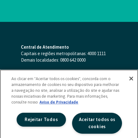
Central de Atendimento
Capitais e regiões metropolitanas:
4000 1111
Demais localidades:
0800 642 0000
SAC 24 horas
-
0800 724 4420
Ao clicar em "Aceitar todos os cookies", concorda com o
Ouvidoria
armazenamento de cookies no seu dispositivo para melhorar
0800 725 0996
(de segunda a sexta, das 8h às 20h)
a navegação no site, analisar a utilização do site e ajudar nas
ouvidoriasicoob.com.br
nossas iniciativas de marketing. Para mais informações,
consulte nosso
Deficientes auditivos ou de fala
Aviso de Privacidade
-
0800 940 0458
(de segunda a sexta, das 8h às 20h)
Rejeitar Todos
Aceitar todos os
cookies