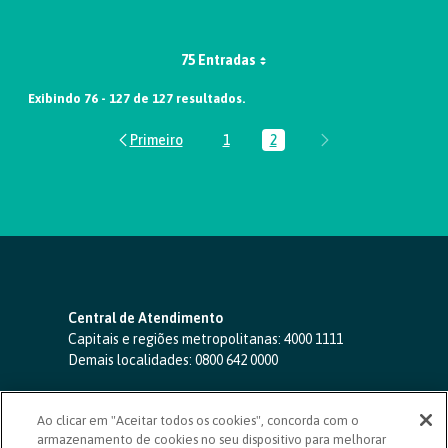
75 Entradas
Exibindo 76 - 127 de 127 resultados.
1
2
Página
Página
Central de Atendimento
Capitais e regiões metropolitanas:
4000 1111
Demais localidades:
0800 642 0000
SAC 24 horas
-
0800 724 4420
Ao clicar em "Aceitar todos os cookies", concorda com o
Ouvidoria
armazenamento de cookies no seu dispositivo para melhorar