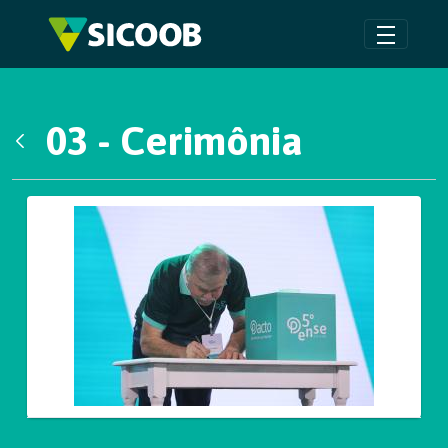
Pular para o Conteúdo principal
03 - Cerimônia
Voltar
Galeria de Mídias