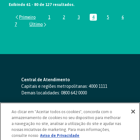
Exibindo 61 - 80 de 127 resultados.
1
2
3
4
5
6
Página
Página
Página
Página
Página
Página
7
Página
Central de Atendimento
Capitais e regiões metropolitanas:
4000 1111
Demais localidades:
0800 642 0000
SAC 24 horas
-
0800 724 4420
Ao clicar em "Aceitar todos os cookies", concorda com o
Ouvidoria
armazenamento de cookies no seu dispositivo para melhorar
0800 725 0996
(de segunda a sexta, das 8h às 20h)
a navegação no site, analisar a utilização do site e ajudar nas
ouvidoriasicoob.com.br
nossas iniciativas de marketing. Para mais informações,
consulte nosso
Deficientes auditivos ou de fala
Aviso de Privacidade
-
0800 940 0458