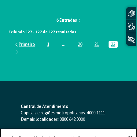
6 Entradas
Exibindo 127 - 127 de 127 resultados.
1
...
20
21
22
Página
Páginas intermediárias Usar ABA par
Página
Página
Página
Central de Atendimento
Capitais e regiões metropolitanas:
4000 1111
Demais localidades:
0800 642 0000
SAC 24 horas
-
0800 724 4420