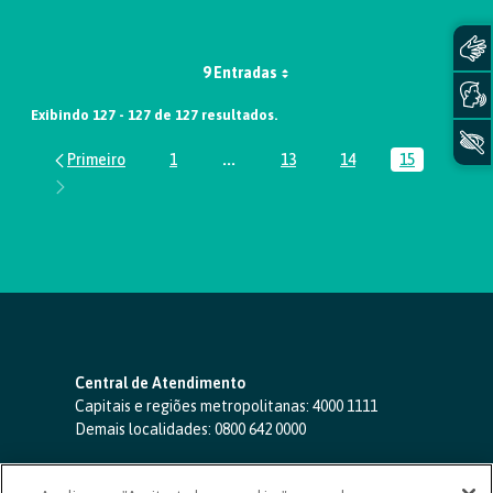
9 Entradas
Exibindo 127 - 127 de 127 resultados.
1
...
13
14
15
Página
Páginas intermediárias Usar ABA par
Página
Página
Página
Central de Atendimento
Capitais e regiões metropolitanas:
4000 1111
Demais localidades:
0800 642 0000
SAC 24 horas
-
0800 724 4420