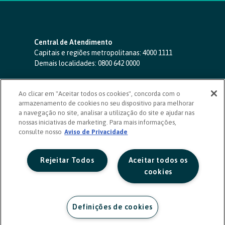
Central de Atendimento
Capitais e regiões metropolitanas:
4000 1111
Demais localidades:
0800 642 0000
SAC 24 horas
-
0800 724 4420
Ao clicar em "Aceitar todos os cookies", concorda com o
Ouvidoria
armazenamento de cookies no seu dispositivo para melhorar
0800 725 0996
(de segunda a sexta, das 8h às 20h)
a navegação no site, analisar a utilização do site e ajudar nas
ouvidoriasicoob.com.br
nossas iniciativas de marketing. Para mais informações,
consulte nosso
Deficientes auditivos ou de fala
Aviso de Privacidade
-
0800 940 0458
(de segunda a sexta, das 8h às 20h)
Rejeitar Todos
Aceitar todos os
cookies
Definições de cookies