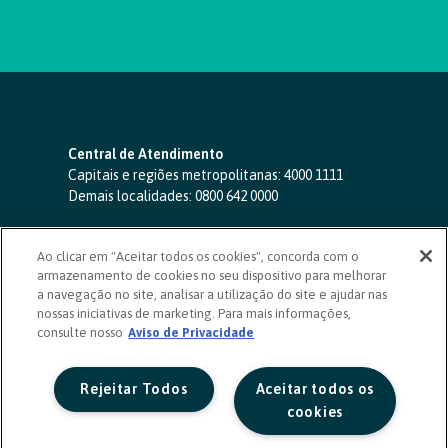
Central de Atendimento
Capitais e regiões metropolitanas:
4000 1111
Demais localidades:
0800 642 0000
SAC 24 horas
-
0800 724 4420
Ao clicar em "Aceitar todos os cookies", concorda com o
Ouvidoria
armazenamento de cookies no seu dispositivo para melhorar
0800 725 0996
(de segunda a sexta, das 8h às 20h)
a navegação no site, analisar a utilização do site e ajudar nas
ouvidoriasicoob.com.br
nossas iniciativas de marketing. Para mais informações,
consulte nosso
Deficientes auditivos ou de fala
Aviso de Privacidade
-
0800 940 0458
(de segunda a sexta, das 8h às 20h)
Rejeitar Todos
Aceitar todos os
cookies