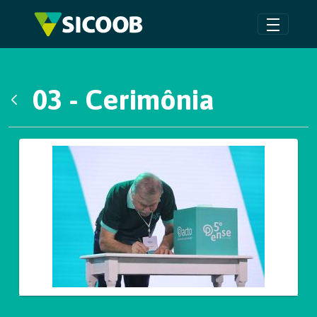
Pular para o Conteúdo principal
03 - Cerimônia
Voltar
Galeria de Mídias