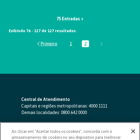
75 Entradas
Exibindo 76 - 127 de 127 resultados.
1
2
Página
Página
Central de Atendimento
Capitais e regiões metropolitanas:
4000 1111
Demais localidades:
0800 642 0000
SAC 24 horas
-
0800 724 4420
Ao clicar em "Aceitar todos os cookies", concorda com o
Ouvidoria
armazenamento de cookies no seu dispositivo para melhorar