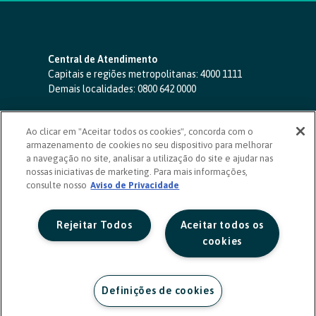
Central de Atendimento
Capitais e regiões metropolitanas:
4000 1111
Demais localidades:
0800 642 0000
SAC 24 horas
-
0800 724 4420
Ao clicar em "Aceitar todos os cookies", concorda com o
Ouvidoria
armazenamento de cookies no seu dispositivo para melhorar
0800 725 0996
(de segunda a sexta, das 8h às 20h)
a navegação no site, analisar a utilização do site e ajudar nas
ouvidoriasicoob.com.br
nossas iniciativas de marketing. Para mais informações,
consulte nosso
Deficientes auditivos ou de fala
Aviso de Privacidade
-
0800 940 0458
(de segunda a sexta, das 8h às 20h)
Rejeitar Todos
Aceitar todos os
cookies
Definições de cookies