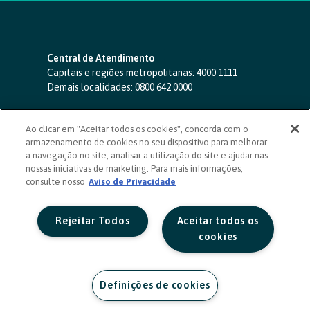
Central de Atendimento
Capitais e regiões metropolitanas:
4000 1111
Demais localidades:
0800 642 0000
SAC 24 horas
-
0800 724 4420
Ao clicar em "Aceitar todos os cookies", concorda com o
Ouvidoria
armazenamento de cookies no seu dispositivo para melhorar
0800 725 0996
(de segunda a sexta, das 8h às 20h)
a navegação no site, analisar a utilização do site e ajudar nas
ouvidoriasicoob.com.br
nossas iniciativas de marketing. Para mais informações,
consulte nosso
Deficientes auditivos ou de fala
Aviso de Privacidade
-
0800 940 0458
(de segunda a sexta, das 8h às 20h)
Rejeitar Todos
Aceitar todos os
cookies
Definições de cookies