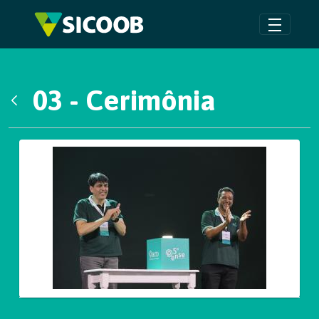
Pular para o Conteúdo principal
03 - Cerimônia
Voltar
Galeria de Mídias