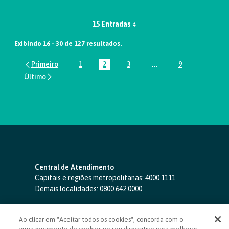
15 Entradas
Exibindo 16 - 30 de 127 resultados.
1
2
3
...
9
Página
Página
Página
Páginas intermediária
Página
Central de Atendimento
Capitais e regiões metropolitanas:
4000 1111
Demais localidades:
0800 642 0000
SAC 24 horas
-
0800 724 4420
Ao clicar em "Aceitar todos os cookies", concorda com o
Ouvidoria