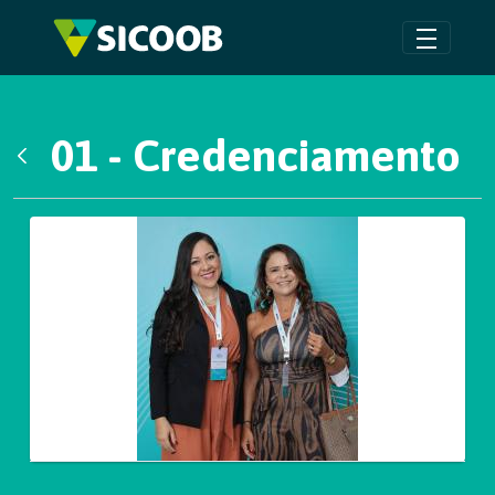
Pular para o Conteúdo principal
01 - Credenciamento
Voltar
Galeria de Mídias