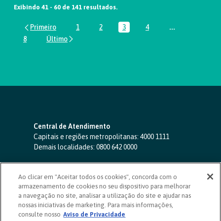
Exibindo 41 - 60 de 141 resultados.
1
2
3
4
...
Página
Página
Página
Página
Páginas interm
8
Página
Central de Atendimento
Capitais e regiões metropolitanas:
4000 1111
Demais localidades:
0800 642 0000
SAC 24 horas
-
0800 724 4420
Ao clicar em "Aceitar todos os cookies", concorda com o
Ouvidoria
armazenamento de cookies no seu dispositivo para melhorar
0800 725 0996
(de segunda a sexta, das 8h às 20h)
a navegação no site, analisar a utilização do site e ajudar nas
ouvidoriasicoob.com.br
nossas iniciativas de marketing. Para mais informações,
consulte nosso
Deficientes auditivos ou de fala
Aviso de Privacidade
-
0800 940 0458