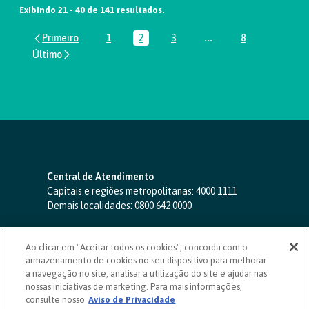
Exibindo 21 - 40 de 141 resultados.
1
2
3
...
8
Página
Página
Página
Páginas intermediária
Página
Central de Atendimento
Capitais e regiões metropolitanas:
4000 1111
Demais localidades:
0800 642 0000
SAC 24 horas
-
0800 724 4420
Ao clicar em "Aceitar todos os cookies", concorda com o
Ouvidoria
armazenamento de cookies no seu dispositivo para melhorar
0800 725 0996
(de segunda a sexta, das 8h às 20h)
a navegação no site, analisar a utilização do site e ajudar nas
ouvidoriasicoob.com.br
nossas iniciativas de marketing. Para mais informações,
consulte nosso
Deficientes auditivos ou de fala
Aviso de Privacidade
-
0800 940 0458