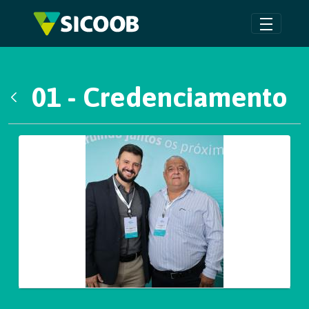
Pular para o Conteúdo principal
01 - Credenciamento
Voltar
Galeria de Mídias