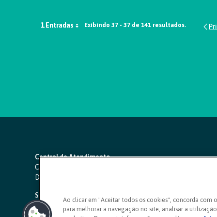
1 Entradas
Exibindo 37 - 37 de 141 resultados.
Central de Atendimento
Capitais e regiões metropolitanas:
4000 1111
Demais localidades:
0800 642 0000
SAC 24 horas
-
0800 724 4420
Ao clicar em "Aceitar todos os cookies", concorda com 
para melhorar a navegação no site, analisar a utilização 
Ouvidoria