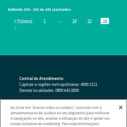
Exibindo 136 - 141 de 141 resultados.
1
...
14
15
16
Página
Páginas intermediárias Usar ABA par
Página
Página
Página
Central de Atendimento
Capitais e regiões metropolitanas:
4000 1111
Demais localidades:
0800 642 0000
SAC 24 horas
-
0800 724 4420
Ao clicar em "Aceitar todos os cookies", concorda com o
Ouvidoria
armazenamento de cookies no seu dispositivo para melhorar
0800 725 0996
(de segunda a sexta, das 8h às 20h)
a navegação no site, analisar a utilização do site e ajudar nas
ouvidoriasicoob.com.br
nossas iniciativas de marketing. Para mais informações,