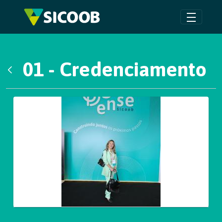
Pular para o Conteúdo principal
01 - Credenciamento
Voltar
Galeria de Mídias