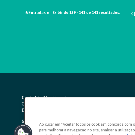
6 Entradas
Exibindo 139 - 141 de 141 resultados.
Central de Atendimento
Capitais e regiões metropolitanas:
4000 1111
Demais localidades:
0800 642 0000
SAC 24 horas
-
0800 724 4420
Ao clicar em "Aceitar todos os cookies", concorda com 
para melhorar a navegação no site, analisar a utilização 
Ouvidoria