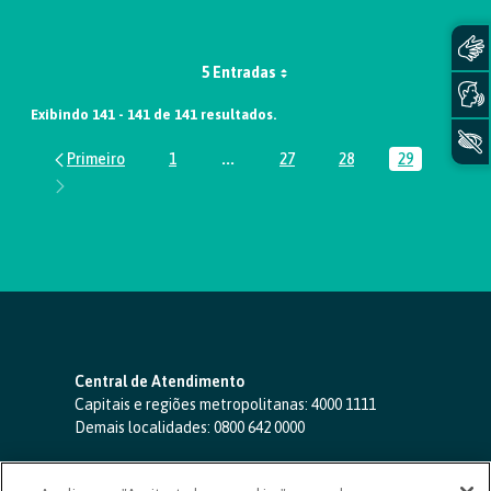
5 Entradas
Exibindo 141 - 141 de 141 resultados.
1
...
27
28
29
Página
Páginas intermediárias Usar ABA par
Página
Página
Página
Central de Atendimento
Capitais e regiões metropolitanas:
4000 1111
Demais localidades:
0800 642 0000
SAC 24 horas
-
0800 724 4420