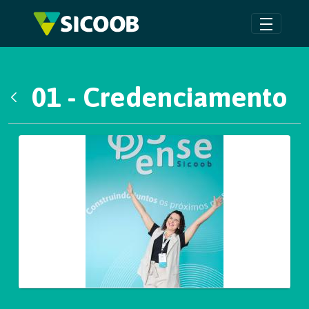
Pular para o Conteúdo principal
01 - Credenciamento
Voltar
Galeria de Mídias