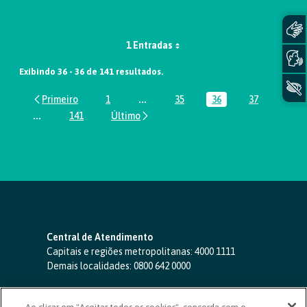
1 Entradas
Exibindo 36 - 36 de 141 resultados.
1
...
35
36
37
Página
Páginas intermediárias Usar ABA par
Página
Página
Página
...
141
Páginas intermediárias Usar ABA para navegar.
Página
Central de Atendimento
Capitais e regiões metropolitanas:
4000 1111
Demais localidades:
0800 642 0000
SAC 24 horas
-
0800 724 4420