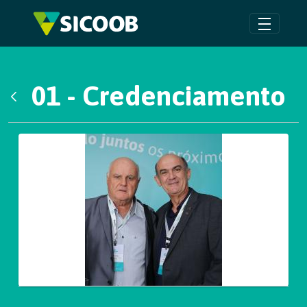
Pular para o Conteúdo principal
01 - Credenciamento
Voltar
Galeria de Mídias