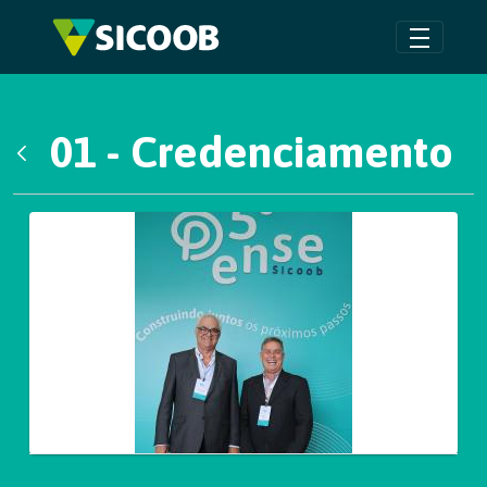
Pular para o Conteúdo principal
01 - Credenciamento
Voltar
Galeria de Mídias