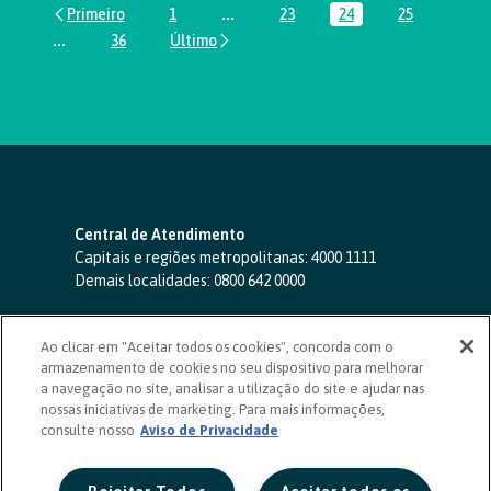
1
...
23
24
25
Página
Páginas intermediárias Usar ABA par
Página
Página
Página
...
36
Páginas intermediárias Usar ABA para navegar.
Página
Central de Atendimento
Capitais e regiões metropolitanas:
4000 1111
Demais localidades:
0800 642 0000
SAC 24 horas
-
0800 724 4420
Ao clicar em "Aceitar todos os cookies", concorda com o
Ouvidoria
armazenamento de cookies no seu dispositivo para melhorar
0800 725 0996
(de segunda a sexta, das 8h às 20h)
a navegação no site, analisar a utilização do site e ajudar nas
ouvidoriasicoob.com.br
nossas iniciativas de marketing. Para mais informações,
consulte nosso
Deficientes auditivos ou de fala
Aviso de Privacidade
-
0800 940 0458
(de segunda a sexta, das 8h às 20h)