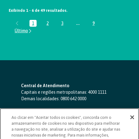
Exibindo 1 - 6 de 49 resultados.
1
2
3
...
9
Página
Página
Página
Páginas intermediárias Usar A
Página
Central de Atendimento
Capitais e regiões metropolitanas:
4000 1111
Demais localidades:
0800 642 0000
SAC 24 horas
-
0800 724 4420
Ao clicar em "Aceitar todos os cookies", concorda com o
Ouvidoria
armazenamento de cookies no seu dispositivo para melhorar
0800 725 0996
(de segunda a sexta, das 8h às 20h)
a navegação no site, analisar a utilização do site e ajudar nas
ouvidoriasicoob.com.br
nossas iniciativas de marketing. Para mais informações,