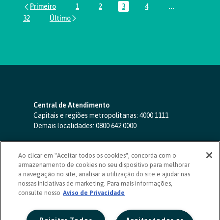
1
2
3
4
...
Página
Página
Página
Página
Páginas interm
32
Página
Central de Atendimento
Capitais e regiões metropolitanas:
4000 1111
Demais localidades:
0800 642 0000
SAC 24 horas
-
0800 724 4420
Ao clicar em "Aceitar todos os cookies", concorda com o
Ouvidoria
armazenamento de cookies no seu dispositivo para melhorar
0800 725 0996
(de segunda a sexta, das 8h às 20h)
a navegação no site, analisar a utilização do site e ajudar nas
ouvidoriasicoob.com.br
nossas iniciativas de marketing. Para mais informações,
consulte nosso
Deficientes auditivos ou de fala
Aviso de Privacidade
-
0800 940 0458
(de segunda a sexta, das 8h às 20h)