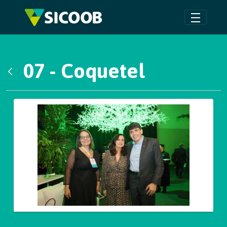
Pular para o Conteúdo principal
07 - Coquetel
Voltar
Galeria de Mídias