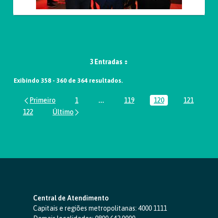
3 Entradas
Exibindo 358 - 360 de 364 resultados.
1
...
119
120
121
Página
Páginas intermediárias Usar ABA par
Página
Página
Página
122
Página
Central de Atendimento
Capitais e regiões metropolitanas:
4000 1111