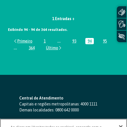
1 Entradas
Exibindo 94 - 94 de 364 resultados.
1
...
93
94
95
Página
Páginas intermediárias Usar ABA par
Página
Página
Página
...
364
Páginas intermediárias Usar ABA para navegar.
Página
Central de Atendimento
Capitais e regiões metropolitanas:
4000 1111
Demais localidades:
0800 642 0000
SAC 24 horas
-
0800 724 4420