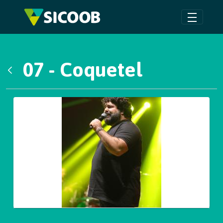
Pular para o Conteúdo principal
07 - Coquetel
Voltar
Galeria de Mídias