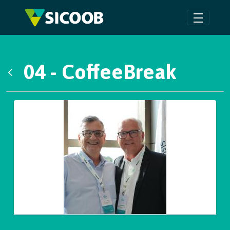
Pular para o Conteúdo principal
04 - CoffeeBreak
Voltar
Galeria de Mídias