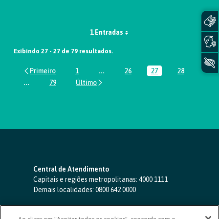
1 Entradas
Exibindo 27 - 27 de 79 resultados.
1
...
26
27
28
Página
Páginas intermediárias Usar ABA par
Página
Página
Página
...
79
Páginas intermediárias Usar ABA para navegar.
Página
Central de Atendimento
Capitais e regiões metropolitanas:
4000 1111
Demais localidades:
0800 642 0000
SAC 24 horas
-
0800 724 4420