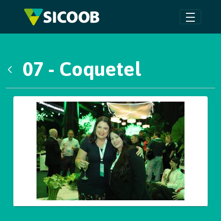
Pular para o Conteúdo principal
07 - Coquetel
Voltar
Galeria de Mídias