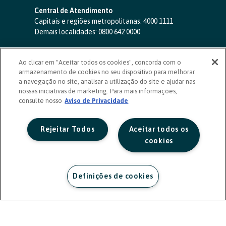
Central de Atendimento
Capitais e regiões metropolitanas:
4000 1111
Demais localidades:
0800 642 0000
SAC 24 horas
-
0800 724 4420
Ao clicar em "Aceitar todos os cookies", concorda com o
Ouvidoria
armazenamento de cookies no seu dispositivo para melhorar
0800 725 0996
(de segunda a sexta, das 8h às 20h)
a navegação no site, analisar a utilização do site e ajudar nas
ouvidoriasicoob.com.br
nossas iniciativas de marketing. Para mais informações,
consulte nosso
Deficientes auditivos ou de fala
Aviso de Privacidade
-
0800 940 0458
(de segunda a sexta, das 8h às 20h)
Rejeitar Todos
Aceitar todos os
cookies
Definições de cookies