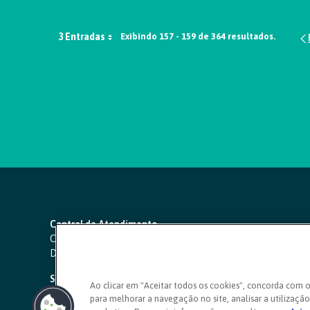
3 Entradas
Exibindo 157 - 159 de 364 resultados.
Central de Atendimento
Capitais e regiões metropolitanas:
4000 1111
Demais localidades:
0800 642 0000
SAC 24 horas
-
0800 724 4420
Ao clicar em "Aceitar todos os cookies", concorda com 
para melhorar a navegação no site, analisar a utilização 
Ouvidoria