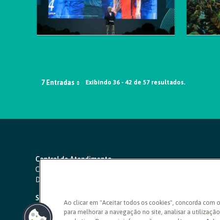
7 Entradas
Exibindo 36 - 42 de 57 resultados.
Central de Atendimento
Capitais e regiões metropolitanas:
4000 1111
Demais localidades:
0800 642 0000
SAC 24 horas
-
0800 724 4420
Ao clicar em "Aceitar todos os cookies", concorda com 
para melhorar a navegação no site, analisar a utilização 
Ouvidoria