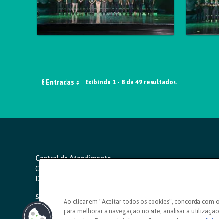
8 Entradas
Exibindo 1 - 8 de 49 resultados.
Central de Atendimento
Capitais e regiões metropolitanas:
4000 1111
Demais localidades:
0800 642 0000
SAC 24 horas
-
0800 724 4420
Ao clicar em "Aceitar todos os cookies", concorda com 
para melhorar a navegação no site, analisar a utilização 
Ouvidoria