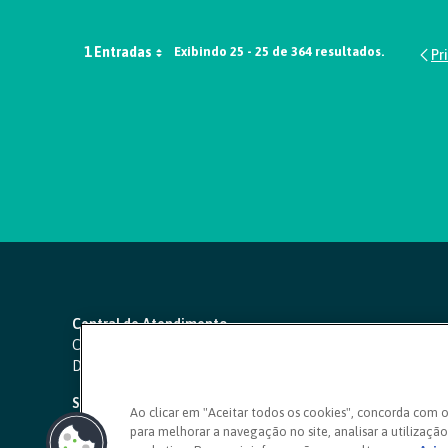
1 Entradas
Exibindo 25 - 25 de 364 resultados.
Central de Atendimento
Capitais e regiões metropolitanas:
4000 1111
Demais localidades:
0800 642 0000
SAC 24 horas
-
0800 724 4420
Ao clicar em "Aceitar todos os cookies", concorda com 
para melhorar a navegação no site, analisar a utilização 
Ouvidoria