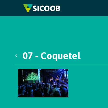
Pular para o Conteúdo principal
07 - Coquetel
Voltar
Galeria de Mídias